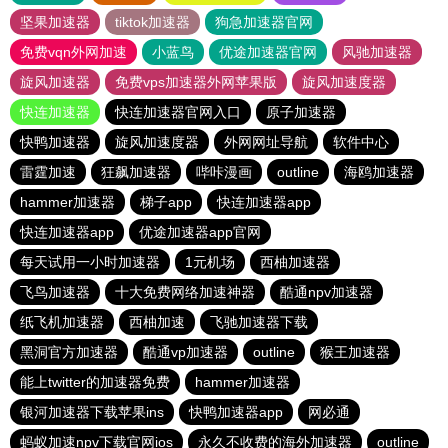
坚果加速器
tiktok加速器
狗急加速器官网
免费vqn外网加速
小蓝鸟
优途加速器官网
风驰加速器
旋风加速器
免费vps加速器外网苹果版
旋风加速度器
快连加速器
快连加速器官网入口
原子加速器
快鸭加速器
旋风加速度器
外网网址导航
软件中心
雷霆加速
狂飙加速器
哔咔漫画
outline
海鸥加速器
hammer加速器
梯子app
快连加速器app
快连加速器app
优途加速器app官网
每天试用一小时加速器
1元机场
西柚加速器
飞鸟加速器
十大免费网络加速神器
酷通npv加速器
纸飞机加速器
西柚加速
飞驰加速器下载
黑洞官方加速器
酷通vp加速器
outline
猴王加速器
能上twitter的加速器免费
hammer加速器
银河加速器下载苹果ins
快鸭加速器app
网必通
蚂蚁加速npv下载官网ios
永久不收费的海外加速器
outline