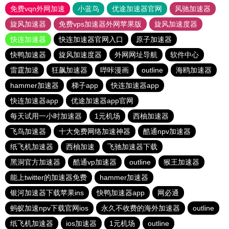
免费vqn外网加速
小蓝鸟
优途加速器官网
风驰加速器
旋风加速器
免费vps加速器外网苹果版
旋风加速度器
快连加速器
快连加速器官网入口
原子加速器
快鸭加速器
旋风加速度器
外网网址导航
软件中心
雷霆加速
狂飙加速器
哔咔漫画
outline
海鸥加速器
hammer加速器
梯子app
快连加速器app
快连加速器app
优途加速器app官网
每天试用一小时加速器
1元机场
西柚加速器
飞鸟加速器
十大免费网络加速神器
酷通npv加速器
纸飞机加速器
西柚加速
飞驰加速器下载
黑洞官方加速器
酷通vp加速器
outline
猴王加速器
能上twitter的加速器免费
hammer加速器
银河加速器下载苹果ins
快鸭加速器app
网必通
蚂蚁加速npv下载官网ios
永久不收费的海外加速器
outline
纸飞机加速器
ios加速器
1元机场
outline