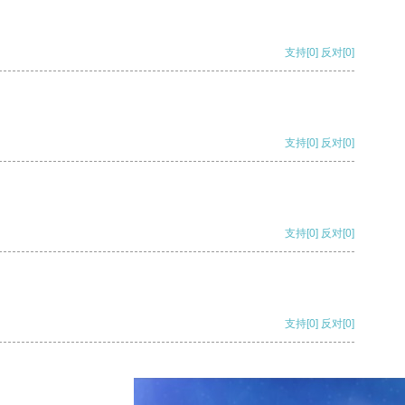
支持
[0]
反对
[0]
支持
[0]
反对
[0]
支持
[0]
反对
[0]
支持
[0]
反对
[0]