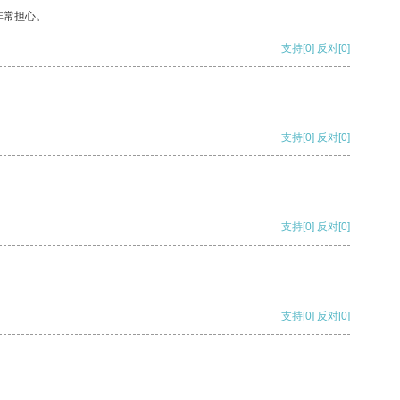
非常担心。
支持
[0]
反对
[0]
支持
[0]
反对
[0]
支持
[0]
反对
[0]
支持
[0]
反对
[0]