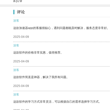
#37#
评论
游客
这款加速器app的客服很贴心，遇到问题都能及时解决，服务态度非常好。
2025-04-09
游客
这款软件的价格非常实惠，值得推荐。
2025-04-09
游客
这款软件简直是神器，解决了我所有问题。
2025-04-09
游客
这款软件的学习方式非常灵活，可以根据自己的需求选择学习方式。