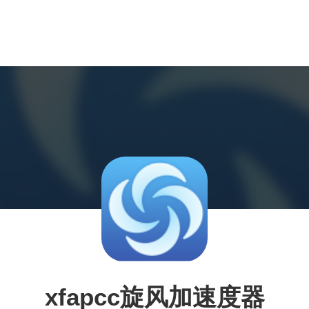
xfapcc旋风加速度器