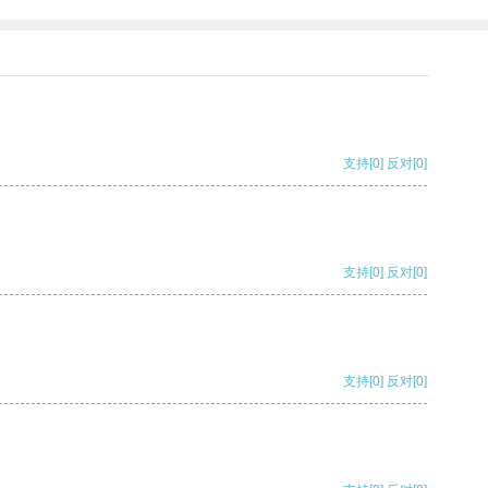
支持
[0]
反对
[0]
支持
[0]
反对
[0]
支持
[0]
反对
[0]