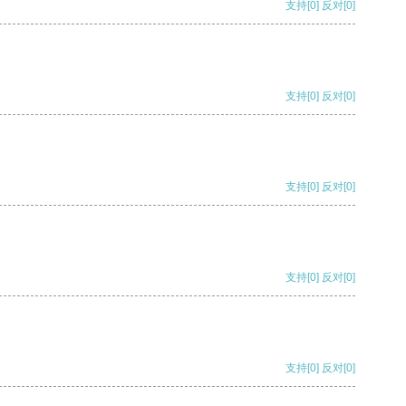
支持
[0]
反对
[0]
支持
[0]
反对
[0]
支持
[0]
反对
[0]
支持
[0]
反对
[0]
支持
[0]
反对
[0]