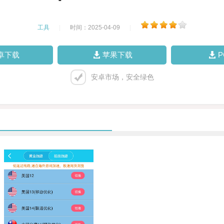
工具
|
时间：2025-04-09
|
卓下载
苹果下载
安卓市场，安全绿色