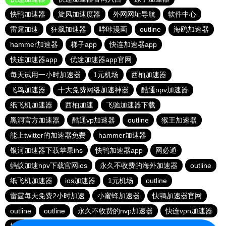
快鸭加速器
旋风加速度器
外网网址导航
软件中心
雷霆加速
狂飙加速器
哔咔漫画
outline
海鸥加速器
hammer加速器
梯子app
快连加速器app
快连加速器app
优途加速器app官网
每天试用一小时加速器
1元机场
西柚加速器
飞鸟加速器
十大免费网络加速神器
酷通npv加速器
纸飞机加速器
西柚加速
飞驰加速器下载
黑洞官方加速器
酷通vp加速器
outline
猴王加速器
能上twitter的加速器免费
hammer加速器
银河加速器下载苹果ins
快鸭加速器app
网必通
蚂蚁加速npv下载官网ios
永久不收费的海外加速器
outline
纸飞机加速器
ios加速器
1元机场
outline
雷霆每天免费2小时加速
小蜜蜂加速器
快鸭加速器官网
outline
outline
永久不收费的nvp加速器
快连vρn加速器