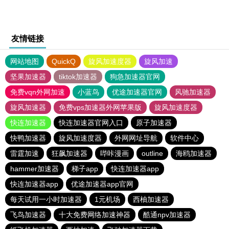
友情链接
网站地图
QuickQ
旋风加速度器
旋风加速
坚果加速器
tiktok加速器
狗急加速器官网
免费vqn外网加速
小蓝鸟
优途加速器官网
风驰加速器
旋风加速器
免费vps加速器外网苹果版
旋风加速度器
快连加速器
快连加速器官网入口
原子加速器
快鸭加速器
旋风加速度器
外网网址导航
软件中心
雷霆加速
狂飙加速器
哔咔漫画
outline
海鸥加速器
hammer加速器
梯子app
快连加速器app
快连加速器app
优途加速器app官网
每天试用一小时加速器
1元机场
西柚加速器
飞鸟加速器
十大免费网络加速神器
酷通npv加速器