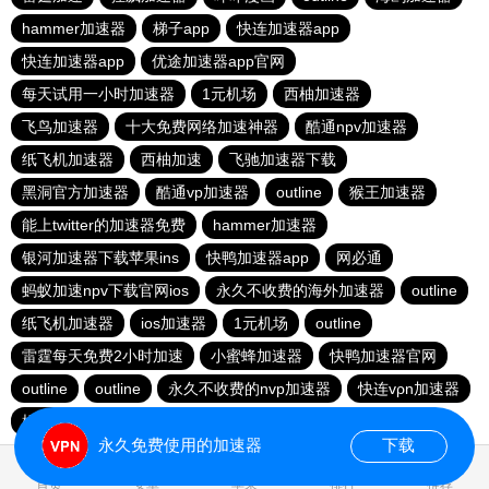
hammer加速器
梯子app
快连加速器app
快连加速器app
优途加速器app官网
每天试用一小时加速器
1元机场
西柚加速器
飞鸟加速器
十大免费网络加速神器
酷通npv加速器
纸飞机加速器
西柚加速
飞驰加速器下载
黑洞官方加速器
酷通vp加速器
outline
猴王加速器
能上twitter的加速器免费
hammer加速器
银河加速器下载苹果ins
快鸭加速器app
网必通
蚂蚁加速npv下载官网ios
永久不收费的海外加速器
outline
纸飞机加速器
ios加速器
1元机场
outline
雷霆每天免费2小时加速
小蜜蜂加速器
快鸭加速器官网
outline
outline
永久不收费的nvp加速器
快连vρn加速器
橘子加速器
免费vqn外网
永久免费使用的加速器
下载
0.165752s
首页
安卓
苹果
排行
推荐