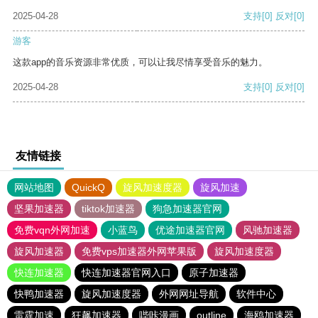
2025-04-28
支持
[0]
反对
[0]
游客
这款app的音乐资源非常优质，可以让我尽情享受音乐的魅力。
2025-04-28
支持
[0]
反对
[0]
友情链接
网站地图
QuickQ
旋风加速度器
旋风加速
坚果加速器
tiktok加速器
狗急加速器官网
免费vqn外网加速
小蓝鸟
优途加速器官网
风驰加速器
旋风加速器
免费vps加速器外网苹果版
旋风加速度器
快连加速器
快连加速器官网入口
原子加速器
快鸭加速器
旋风加速度器
外网网址导航
软件中心
雷霆加速
狂飙加速器
哔咔漫画
outline
海鸥加速器