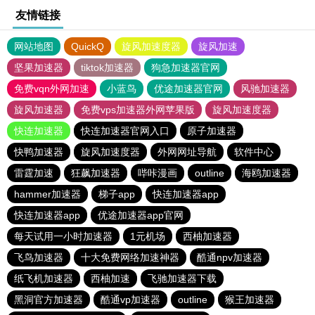
友情链接
网站地图
QuickQ
旋风加速度器
旋风加速
坚果加速器
tiktok加速器
狗急加速器官网
免费vqn外网加速
小蓝鸟
优途加速器官网
风驰加速器
旋风加速器
免费vps加速器外网苹果版
旋风加速度器
快连加速器
快连加速器官网入口
原子加速器
快鸭加速器
旋风加速度器
外网网址导航
软件中心
雷霆加速
狂飙加速器
哔咔漫画
outline
海鸥加速器
hammer加速器
梯子app
快连加速器app
快连加速器app
优途加速器app官网
每天试用一小时加速器
1元机场
西柚加速器
飞鸟加速器
十大免费网络加速神器
酷通npv加速器
纸飞机加速器
西柚加速
飞驰加速器下载
黑洞官方加速器
酷通vp加速器
outline
猴王加速器