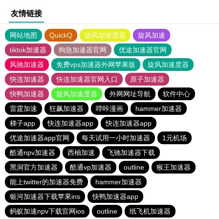
友情链接
网站地图
QuickQ
旋风加速度器
旋风加速
tiktok加速器
狗急加速器官网
优途加速器官网
风驰加速器
免费vps加速器外网苹果版
旋风加速度器
快连加速器
快连加速器官网入口
原子加速器
快鸭加速器
旋风加速度器
外网网址导航
软件中心
雷霆加速
狂飙加速器
哔咔漫画
hammer加速器
梯子app
快连加速器app
快连加速器app
优途加速器app官网
每天试用一小时加速器
1元机场
酷通npv加速器
西柚加速
飞驰加速器下载
黑洞官方加速器
酷通vp加速器
outline
猴王加速器
能上twitter的加速器免费
hammer加速器
银河加速器下载苹果ins
快鸭加速器app
蚂蚁加速npv下载官网ios
outline
纸飞机加速器