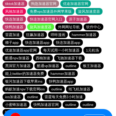
tiktok加速器
狗急加速器官网
优途加速器官网
风驰加速器
免费vps加速器外网苹果版
旋风加速度器
快连加速器
快连加速器官网入口
原子加速器
快鸭加速器
旋风加速度器
外网网址导航
软件中心
雷霆加速
狂飙加速器
哔咔漫画
hammer加速器
梯子app
快连加速器app
快连加速器app
优途加速器app官网
每天试用一小时加速器
1元机场
酷通npv加速器
西柚加速
飞驰加速器下载
黑洞官方加速器
酷通vp加速器
outline
猴王加速器
能上twitter的加速器免费
hammer加速器
银河加速器下载苹果ins
快鸭加速器app
蚂蚁加速npv下载官网ios
outline
纸飞机加速器
ios加速器
outline
雷霆每天免费2小时加速
小蜜蜂加速器
快鸭加速器官网
outline
outline
快连vρn加速器
橘子加速器