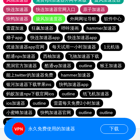
风驰加速器
免费vps加速器外网苹果版
旋风加速度器
快连加速器
快连加速器官网入口
原子加速器
快鸭加速器
旋风加速度器
外网网址导航
软件中心
雷霆加速
狂飙加速器
哔咔漫画
hammer加速器
梯子app
快连加速器app
快连加速器app
优途加速器app官网
每天试用一小时加速器
1元机场
酷通npv加速器
西柚加速
飞驰加速器下载
黑洞官方加速器
酷通vp加速器
outline
猴王加速器
能上twitter的加速器免费
hammer加速器
银河加速器下载苹果ins
快鸭加速器app
蚂蚁加速npv下载官网ios
outline
纸飞机加速器
ios加速器
outline
雷霆每天免费2小时加速
小蜜蜂加速器
快鸭加速器官网
outline
outline
快连vρn加速器
橘子加速器
永久免费使用的加速器
下载
0.100300s