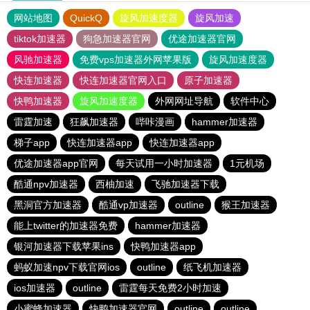
网站地图
QuickQ
旋风加速度器
旋风加速
tiktok加速器
狗急加速器官网
优途加速器官网
风驰加速器
免费vps加速器外网苹果版
旋风加速度器
快连加速器
快连加速器官网入口
原子加速器
快鸭加速器
旋风加速度器
外网网址导航
软件中心
雷霆加速
狂飙加速器
哔咔漫画
hammer加速器
梯子app
快连加速器app
快连加速器app
优途加速器app官网
每天试用一小时加速器
1元机场
酷通npv加速器
西柚加速
飞驰加速器下载
黑洞官方加速器
酷通vp加速器
outline
猴王加速器
能上twitter的加速器免费
hammer加速器
银河加速器下载苹果ins
快鸭加速器app
蚂蚁加速npv下载官网ios
outline
纸飞机加速器
ios加速器
outline
雷霆每天免费2小时加速
小蜜蜂加速器
快鸭加速器官网
outline
outline