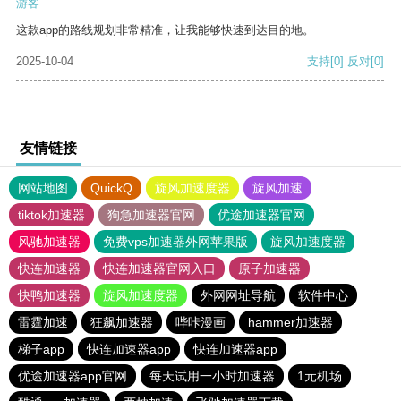
游客
这款app的路线规划非常精准，让我能够快速到达目的地。
2025-10-04
支持
[0]
反对
[0]
友情链接
网站地图
QuickQ
旋风加速度器
旋风加速
tiktok加速器
狗急加速器官网
优途加速器官网
风驰加速器
免费vps加速器外网苹果版
旋风加速度器
快连加速器
快连加速器官网入口
原子加速器
快鸭加速器
旋风加速度器
外网网址导航
软件中心
雷霆加速
狂飙加速器
哔咔漫画
hammer加速器
梯子app
快连加速器app
快连加速器app
优途加速器app官网
每天试用一小时加速器
1元机场