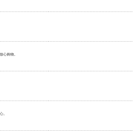
够放心购物。
心。