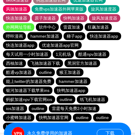
tiktok加速器
狗急加速器官网
优途加速器官网
风驰加速器
免费vps加速器外网苹果版
旋风加速度器
快连加速器
原子加速器
快鸭加速器
旋风加速度器
外网网址导航
软件中心
雷霆加速
狂飙加速器
哔咔漫画
hammer加速器
梯子app
快连加速器app
快连加速器app
优途加速器app官网
每天试用一小时加速器
1元机场
酷通npv加速器
西柚加速
飞驰加速器下载
黑洞官方加速器
酷通vp加速器
outline
猴王加速器
能上twitter的加速器免费
hammer加速器
银河加速器下载苹果ins
快鸭加速器app
蚂蚁加速npv下载官网ios
outline
纸飞机加速器
ios加速器
outline
雷霆每天免费2小时加速
小蜜蜂加速器
快鸭加速器官网
outline
outline
快连vρn加速器
橘子加速器
永久免费使用的加速器
下载