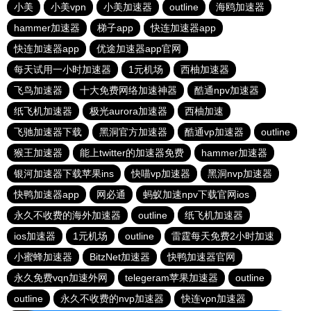
小美
小美vpn
小美加速器
outline
海鸥加速器
hammer加速器
梯子app
快连加速器app
快连加速器app
优途加速器app官网
每天试用一小时加速器
1元机场
西柚加速器
飞鸟加速器
十大免费网络加速神器
酷通npv加速器
纸飞机加速器
极光aurora加速器
西柚加速
飞驰加速器下载
黑洞官方加速器
酷通vp加速器
outline
猴王加速器
能上twitter的加速器免费
hammer加速器
银河加速器下载苹果ins
快喵vp加速器
黑洞nvp加速器
快鸭加速器app
网必通
蚂蚁加速npv下载官网ios
永久不收费的海外加速器
outline
纸飞机加速器
ios加速器
1元机场
outline
雷霆每天免费2小时加速
小蜜蜂加速器
BitzNet加速器
快鸭加速器官网
永久免费vqn加速外网
telegeram苹果加速器
outline
outline
永久不收费的nvp加速器
快连vρn加速器