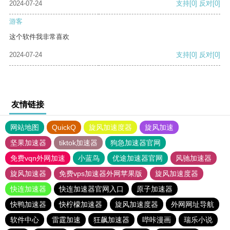
2024-07-24
支持
[0]
反对
[0]
游客
这个软件我非常喜欢
2024-07-24
支持
[0]
反对
[0]
友情链接
网站地图
QuickQ
旋风加速度器
旋风加速
坚果加速器
tiktok加速器
狗急加速器官网
免费vqn外网加速
小蓝鸟
优途加速器官网
风驰加速器
旋风加速器
免费vps加速器外网苹果版
旋风加速度器
快连加速器
快连加速器官网入口
原子加速器
快鸭加速器
快柠檬加速器
旋风加速度器
外网网址导航
软件中心
雷霆加速
狂飙加速器
哔咔漫画
瑞乐小说