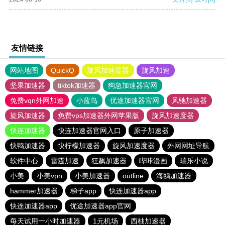
友情链接
网站地图
QuickQ
旋风加速度器
旋风加速
坚果加速器
tiktok加速器
狗急加速器官网
免费vqn外网加速
小蓝鸟
优途加速器官网
风驰加速器
旋风加速器
免费vps加速器外网苹果版
旋风加速度器
快连加速器
快连加速器官网入口
原子加速器
快鸭加速器
快柠檬加速器
旋风加速度器
外网网址导航
软件中心
雷霆加速
狂飙加速器
哔咔漫画
瑞乐小说
小美
小美vpn
小美加速器
outline
海鸥加速器
hammer加速器
梯子app
快连加速器app
快连加速器app
优途加速器app官网
每天试用一小时加速器
1元机场
西柚加速器