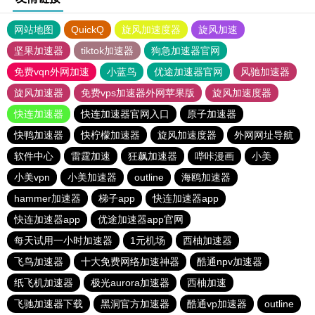
网站地图
QuickQ
旋风加速度器
旋风加速
坚果加速器
tiktok加速器
狗急加速器官网
免费vqn外网加速
小蓝鸟
优途加速器官网
风驰加速器
旋风加速器
免费vps加速器外网苹果版
旋风加速度器
快连加速器
快连加速器官网入口
原子加速器
快鸭加速器
快柠檬加速器
旋风加速度器
外网网址导航
软件中心
雷霆加速
狂飙加速器
哔咔漫画
小美
小美vpn
小美加速器
outline
海鸥加速器
hammer加速器
梯子app
快连加速器app
快连加速器app
优途加速器app官网
每天试用一小时加速器
1元机场
西柚加速器
飞鸟加速器
十大免费网络加速神器
酷通npv加速器
纸飞机加速器
极光aurora加速器
西柚加速
飞驰加速器下载
黑洞官方加速器
酷通vp加速器
outline