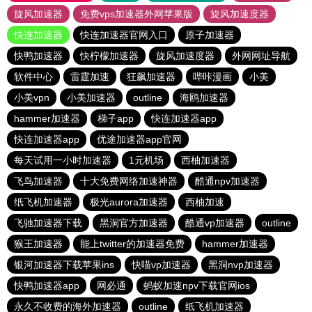
旋风加速器
免费vps加速器外网苹果版
旋风加速度器
快连加速器
快连加速器官网入口
原子加速器
快鸭加速器
快柠檬加速器
旋风加速度器
外网网址导航
软件中心
雷霆加速
狂飙加速器
哔咔漫画
小美
小美vpn
小美加速器
outline
海鸥加速器
hammer加速器
梯子app
快连加速器app
快连加速器app
优途加速器app官网
每天试用一小时加速器
1元机场
西柚加速器
飞鸟加速器
十大免费网络加速神器
酷通npv加速器
纸飞机加速器
极光aurora加速器
西柚加速
飞驰加速器下载
黑洞官方加速器
酷通vp加速器
outline
猴王加速器
能上twitter的加速器免费
hammer加速器
银河加速器下载苹果ins
快喵vp加速器
黑洞nvp加速器
快鸭加速器app
网必通
蚂蚁加速npv下载官网ios
永久不收费的海外加速器
outline
纸飞机加速器