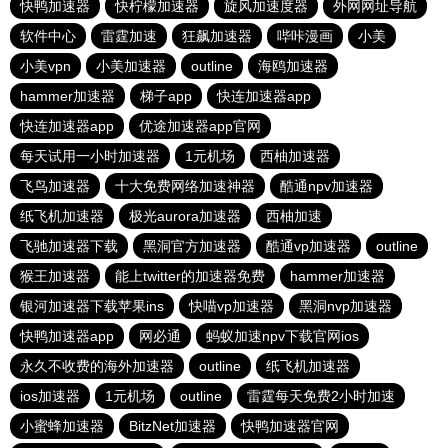
快鸭加速器
快柠檬加速器
旋风加速度器
外网网址导航
软件中心
雷霆加速
狂飙加速器
哔咔漫画
小美
小美vpn
小美加速器
outline
海鸥加速器
hammer加速器
梯子app
快连加速器app
快连加速器app
优途加速器app官网
每天试用一小时加速器
1元机场
西柚加速器
飞鸟加速器
十大免费网络加速神器
酷通npv加速器
纸飞机加速器
极光aurora加速器
西柚加速
飞驰加速器下载
黑洞官方加速器
酷通vp加速器
outline
猴王加速器
能上twitter的加速器免费
hammer加速器
银河加速器下载苹果ins
快喵vp加速器
黑洞nvp加速器
快鸭加速器app
网必通
蚂蚁加速npv下载官网ios
永久不收费的海外加速器
outline
纸飞机加速器
ios加速器
1元机场
outline
雷霆每天免费2小时加速
小蜜蜂加速器
BitzNet加速器
快鸭加速器官网