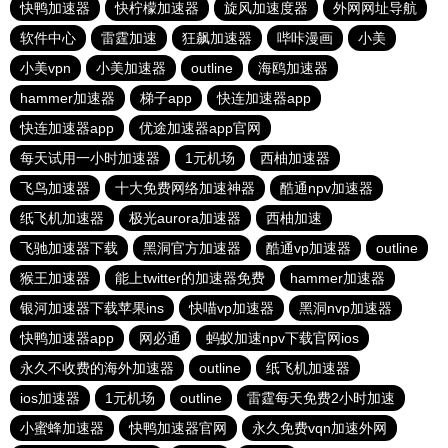
快鸭加速器
快柠檬加速器
旋风加速度器
外网网址导航
软件中心
雷霆加速
狂飙加速器
哔咔漫画
小美
小美vpn
小美加速器
outline
海鸥加速器
hammer加速器
梯子app
快连加速器app
快连加速器app
优途加速器app官网
每天试用一小时加速器
1元机场
西柚加速器
飞鸟加速器
十大免费网络加速神器
酷通npv加速器
纸飞机加速器
极光aurora加速器
西柚加速
飞驰加速器下载
黑洞官方加速器
酷通vp加速器
outline
猴王加速器
能上twitter的加速器免费
hammer加速器
银河加速器下载苹果ins
快喵vp加速器
黑洞nvp加速器
快鸭加速器app
网必通
蚂蚁加速npv下载官网ios
永久不收费的海外加速器
outline
纸飞机加速器
ios加速器
1元机场
outline
雷霆每天免费2小时加速
小蜜蜂加速器
快鸭加速器官网
永久免费vqn加速外网