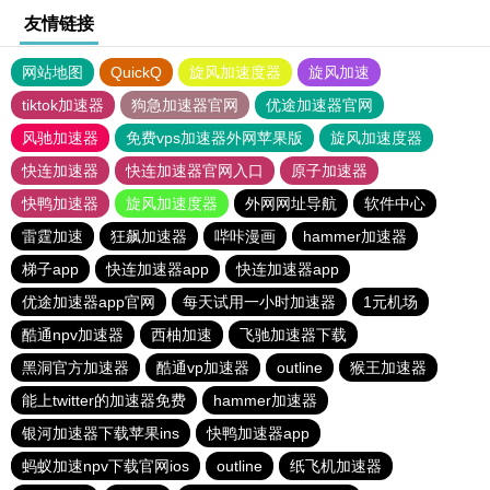
友情链接
网站地图
QuickQ
旋风加速度器
旋风加速
tiktok加速器
狗急加速器官网
优途加速器官网
风驰加速器
免费vps加速器外网苹果版
旋风加速度器
快连加速器
快连加速器官网入口
原子加速器
快鸭加速器
旋风加速度器
外网网址导航
软件中心
雷霆加速
狂飙加速器
哔咔漫画
hammer加速器
梯子app
快连加速器app
快连加速器app
优途加速器app官网
每天试用一小时加速器
1元机场
酷通npv加速器
西柚加速
飞驰加速器下载
黑洞官方加速器
酷通vp加速器
outline
猴王加速器
能上twitter的加速器免费
hammer加速器
银河加速器下载苹果ins
快鸭加速器app
蚂蚁加速npv下载官网ios
outline
纸飞机加速器