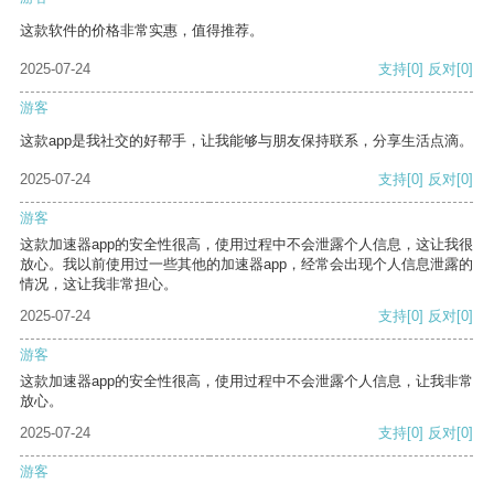
这款软件的价格非常实惠，值得推荐。
2025-07-24
支持
[0]
反对
[0]
游客
这款app是我社交的好帮手，让我能够与朋友保持联系，分享生活点滴。
2025-07-24
支持
[0]
反对
[0]
游客
这款加速器app的安全性很高，使用过程中不会泄露个人信息，这让我很
放心。我以前使用过一些其他的加速器app，经常会出现个人信息泄露的
情况，这让我非常担心。
2025-07-24
支持
[0]
反对
[0]
游客
这款加速器app的安全性很高，使用过程中不会泄露个人信息，让我非常
放心。
2025-07-24
支持
[0]
反对
[0]
游客