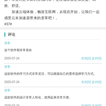
效、舒适。
加速云端体验，畅游互联网，从现在开始，让我们一起
感受云末加速器带来的变革吧！。
#37#
评论
游客
这个软件我非常喜欢
2025-07-24
支持
[0]
反对
[0]
游客
这款软件的学习方式非常灵活，可以根据自己的需求选择学习方式。
2025-07-24
支持
[0]
反对
[0]
游客
这款软件的设计非常人性化，使用起来非常方便。
2025-07-24
支持
[0]
反对
[0]