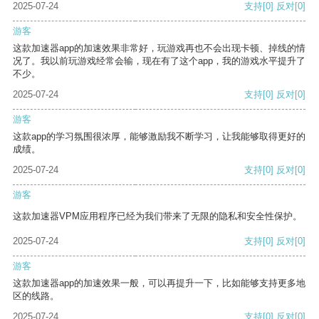
2025-07-24
支持
[0]
反对
[0]
游客
这款加速器app的加速效果非常好，玩游戏再也不会出现卡顿、掉线的情
况了。我以前玩游戏经常会输，现在有了这个app，我的游戏水平提升了
不少。
2025-07-24
支持
[0]
反对
[0]
游客
这款app的学习氛围很浓厚，能够激励我不断学习，让我能够取得更好的
成绩。
2025-07-24
支持
[0]
反对
[0]
游客
这款加速器VPM应用程序已经为我们带来了无限的隐私和安全性保护。
2025-07-24
支持
[0]
反对
[0]
游客
这款加速器app的加速效果一般，可以再提升一下，比如能够支持更多地
区的线路。
2025-07-24
支持
[0]
反对
[0]