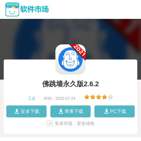
佛跳墙永久版2.6.2
工具
|
时间：2025-07-24
|
安卓下载
苹果下载
PC下载
安卓市场，安全绿色