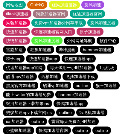
网站地图
QuickQ
旋风加速度器
旋风加速
tiktok加速器
狗急加速器官网
优途加速器官网
风驰加速器
免费vps加速器外网苹果版
旋风加速度器
快连加速器
快连加速器官网入口
原子加速器
快鸭加速器
旋风加速度器
外网网址导航
软件中心
雷霆加速
狂飙加速器
哔咔漫画
hammer加速器
梯子app
快连加速器app
快连加速器app
优途加速器app官网
每天试用一小时加速器
1元机场
酷通npv加速器
西柚加速
飞驰加速器下载
黑洞官方加速器
酷通vp加速器
outline
猴王加速器
能上twitter的加速器免费
hammer加速器
银河加速器下载苹果ins
快鸭加速器app
蚂蚁加速npv下载官网ios
outline
纸飞机加速器
ios加速器
outline
雷霆每天免费2小时加速
小蜜蜂加速器
快鸭加速器官网
outline
outline